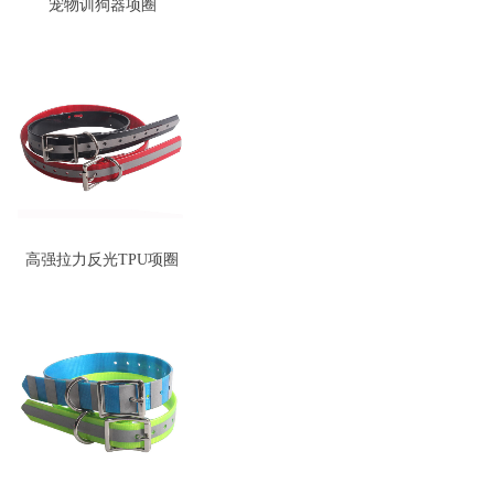
宠物训狗器项圈
高强拉力反光TPU项圈