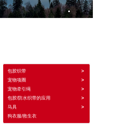
PRODUCT DIRECTORY
产品目录
包胶织带
>
宠物项圈
>
宠物牵引绳
>
包胶/防水织带的应用
>
马具
>
狗衣服/救生衣