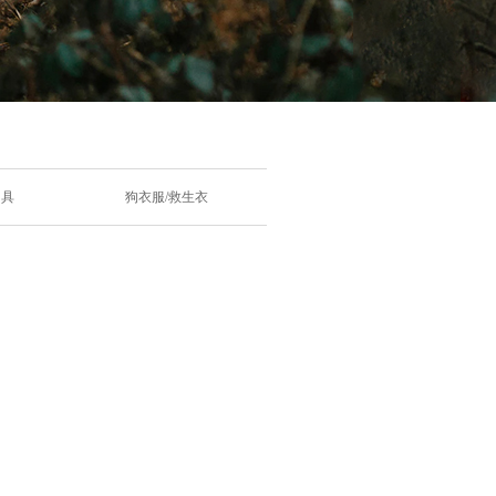
马具
狗衣服/救生衣