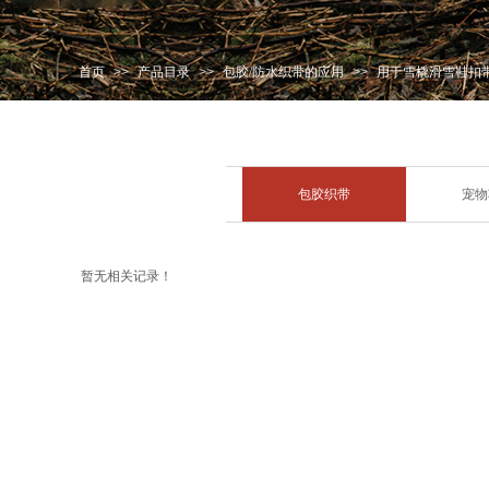
首页
>>
产品目录
>>
包胶/防水织带的应用
>>
用于雪橇滑雪鞋扣
包胶织带
宠物
暂无相关记录！