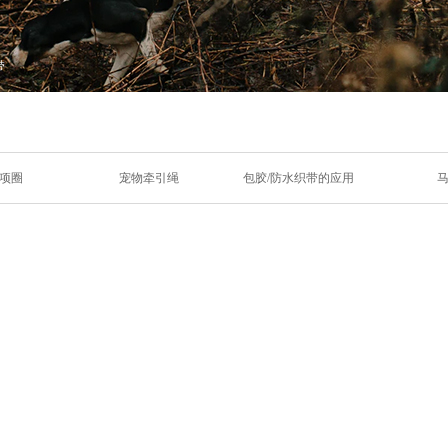
带
项圈
宠物牵引绳
包胶/防水织带的应用