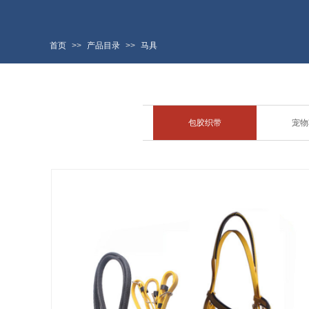
首页
>>
产品目录
>>
马具
包胶织带
宠物